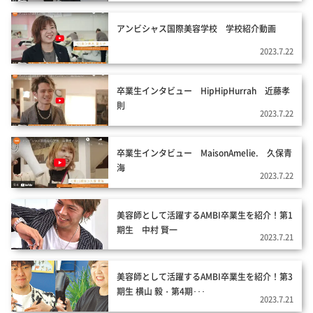
アンビシャス国際美容学校 学校紹介動画
2023.7.22
卒業生インタビュー HipHipHurrah 近藤孝
則
2023.7.22
卒業生インタビュー MaisonAmelie. 久保青
海
2023.7.22
美容師として活躍するAMBI卒業生を紹介！第1
期生 中村 賢一
2023.7.21
美容師として活躍するAMBI卒業生を紹介！第3
期生 横山 毅・第4期･･･
2023.7.21