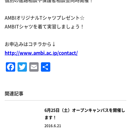
個別の進路相談や保護者相談会同時開催！
AMBIオリジナルTシャツプレゼント☆
AMBITシャツを着て実習しましょう！
お申込みはコチラから↓
http://www.ambi.ac.jp/contact/
F
T
E
共
a
w
m
有
c
it
ai
e
te
l
関連記事
b
r
o
6月25日（土）オープンキャンパスを開催し
ます！
o
2016.6.21