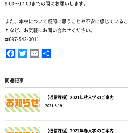
9:00〜17:00までの間にお願いします。
また、本校について疑問に思うことや不安に感じているこ
となど、お気軽にお問い合わせください。
☎️097-542-0011
F
T
E
共
a
w
m
有
c
it
ai
e
te
l
関連記事
b
r
o
【通信課程】2021年秋入学 のご案内
2021.8.19
o
k
【通信課程】2022年春入学 のご案内