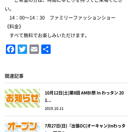
い。
14：00～14：30 ファミリーファッションショー
《料金》
すべて無料でお楽しみいただけます。
F
T
E
共
a
w
m
有
c
it
ai
e
te
l
関連記事
b
r
o
10月12日(土)第8回 AMBI祭 In わっタン 20
1...
o
2019.10.11
k
7月27日(日)『出張OC(オーキャン)inわっタ