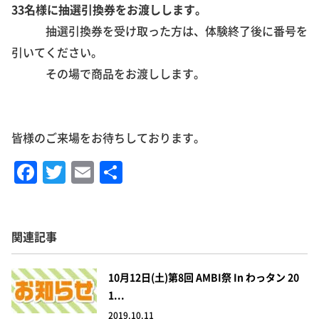
33名様に抽選引換券をお渡しします。
抽選引換券を受け取った方は、体験終了後に番号を
引いてください。
その場で商品をお渡しします。
皆様のご来場をお待ちしております。
F
T
E
共
a
w
m
有
c
it
ai
e
te
l
関連記事
b
r
o
10月12日(土)第8回 AMBI祭 In わっタン 20
1...
o
2019.10.11