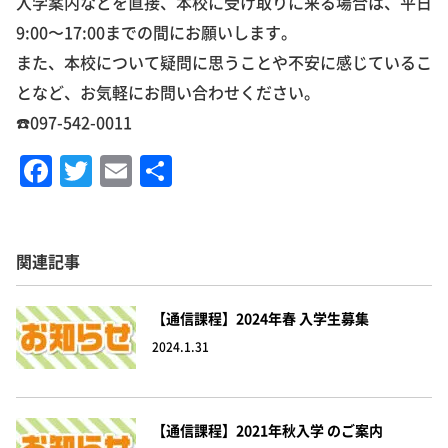
入学案内などを直接、本校に受け取りに来る場合は、平日
9:00〜17:00までの間にお願いします。
また、本校について疑問に思うことや不安に感じているこ
となど、お気軽にお問い合わせください。
☎️097-542-0011
F
T
E
共
a
w
m
有
c
it
ai
e
te
l
関連記事
b
r
o
【通信課程】2024年春 入学生募集
2024.1.31
o
k
【通信課程】2021年秋入学 のご案内